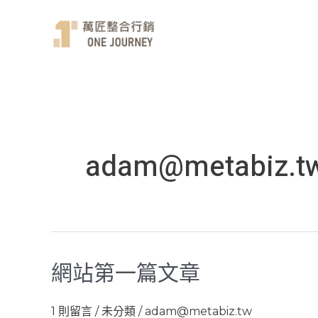
跳
至
主
要
內
容
adam@metabiz.t
網站第一篇文章
網
站
第
1 則留言
/
未分類
/
adam@metabiz.tw