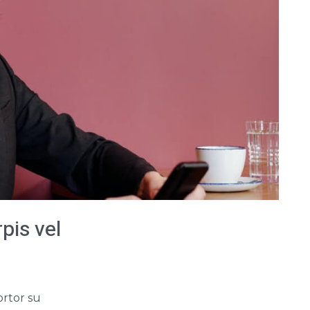
rpis vel
ortor su