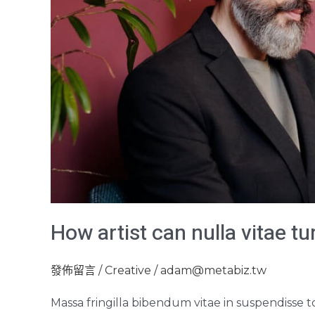
How artist can nulla vitae tu
發佈留言
/
Creative
/
adam@metabiz.tw
Massa fringilla bibendum vitae in suspendisse t