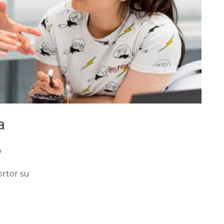
a
w
ortor su