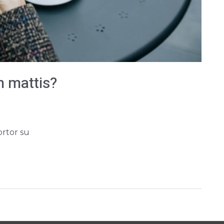
m mattis?
ortor su