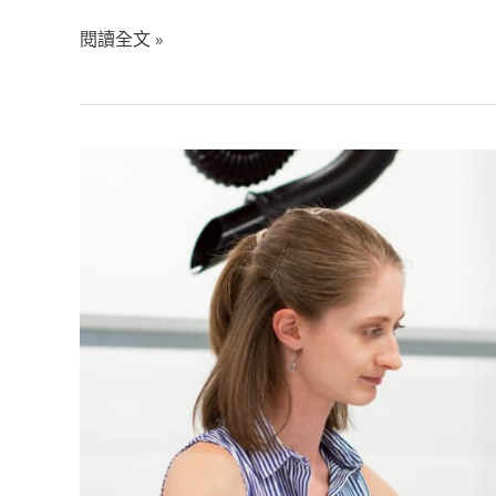
閱讀全文 »
What
do
aliquam
sed
fringilla