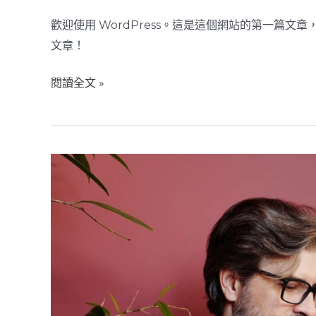
一
歡迎使用 WordPress。這是這個網站的第一篇
篇
文章！
文
章
閱讀全文 »
How
artist
can
nulla
vitae
turpis
vel