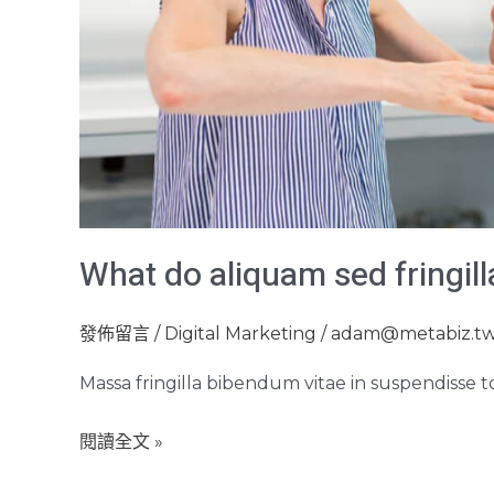
What do aliquam sed fringill
發佈留言
/
Digital Marketing
/
adam@metabiz.t
Massa fringilla bibendum vitae in suspendisse t
閱讀全文 »