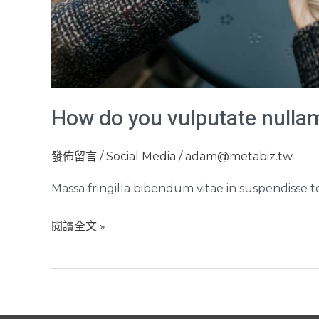
How do you vulputate nulla
發佈留言
/
Social Media
/
adam@metabiz.tw
Massa fringilla bibendum vitae in suspendisse t
閱讀全文 »